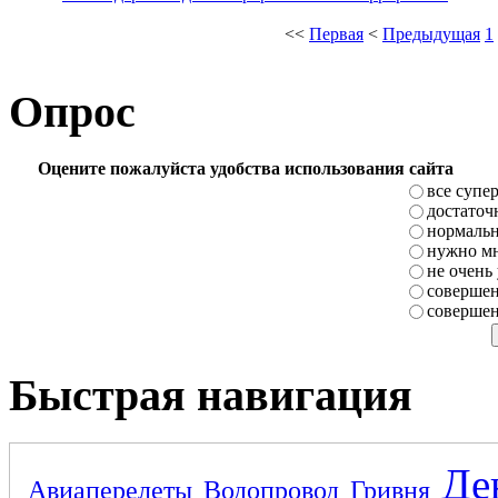
<<
Первая
<
Предыдущая
1
Опрос
Оцените пожалуйста удобства использования сайта
все супе
достаточ
нормаль
нужно мн
не очень
совершен
совершен
Быстрая навигация
Де
Авиаперелеты
Водопровод
Гривня