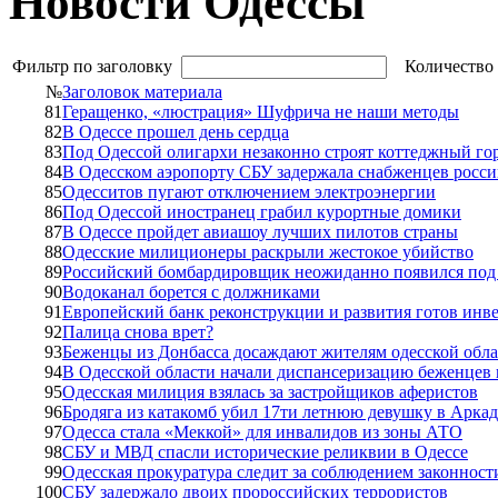
Новости Одессы
Фильтр по заголовку
Количество 
№
Заголовок материала
81
Геращенко, «люстрация» Шуфрича не наши методы
82
В Одессе прошел день сердца
83
Под Одессой олигархи незаконно строят коттеджный го
84
В Одесском аэропорту СБУ задержала снабженцев росси
85
Одесситов пугают отключением электроэнергии
86
Под Одессой иностранец грабил курортные домики
87
В Одессе пройдет авиашоу лучших пилотов страны
88
Одесские милиционеры раскрыли жестокое убийство
89
Российский бомбардировщик неожиданно появился под
90
Водоканал борется с должниками
91
Европейский банк реконструкции и развития готов инве
92
Палица снова врет?
93
Беженцы из Донбасса досаждают жителям одесской обла
94
В Одесской области начали диспансеризацию беженцев
95
Одесская милиция взялась за застройщиков аферистов
96
Бродяга из катакомб убил 17ти летнюю девушку в Арка
97
Одесса стала «Меккой» для инвалидов из зоны АТО
98
СБУ и МВД спасли исторические реликвии в Одессе
99
Одесская прокуратура следит за соблюдением законност
100
СБУ задержало двоих пророссийских террористов