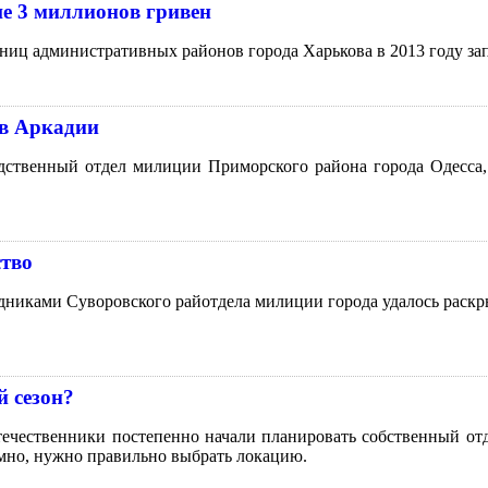
ше 3 миллионов гривен
аниц административных районов города Харькова в 2013 году за
 в Аркадии
дственный отдел милиции Приморского района города Одесса,
ство
дниками Суворовского райотдела милиции города удалось раскр
й сезон?
отечественники постепенно начали планировать собственный о
омно, нужно правильно выбрать локацию.