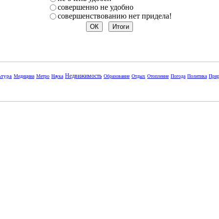
совершенно не удобно
совершенствованию нет придела!
Недвижимость
ьтура
Медицина
Метро
Наука
Образование
Отдых
Отопление
Погода
Политика
Прир