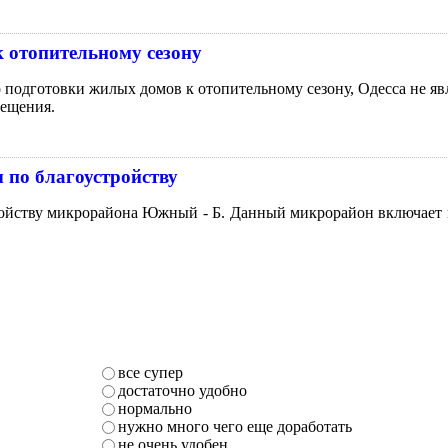
к отопительному сезону
о подготовки жилых домов к отопительному сезону, Одесса не я
мещения.
 по благоустройству
ройству микрорайона Южный - Б. Данный микрорайон включает в
все супер
достаточно удобно
нормально
нужно много чего еще доработать
не очень удобен