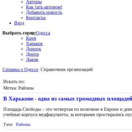
Авторы
Как тать автором!
Добавить новость
Контакты
Вход
Выбрать город:
Одесса
Киев
Харьков
Донецк
Днепр
Львов
Справка о Одессе
Справочник организаций
Искать по:
Метка:
Районы
В Харькове - одна из самых громадных площаде
Площадь Свободы – это четвертая по величине в Европе и дев
учебные корпуса медфакультета, за которыми простирались пу
Тэги:
Районы