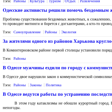
Тэги:
Районы
Культура
Туризм
Отдых
Развлечения
Одесские активисты решили помочь бездомным
Проблема существования бездомных животных, к сожалению, о
то проводит митинги и борется с догхантерами, а кто-то прово
Тэги:
Самоуправление
Районы
Экология
За жителями одного из районов Харькова кругло
В Коминтерновском районе первой столицы установили поряд
Тэги:
Районы
В Одессе мужчины ездили по городу с коммунис
В Одессе двое нарушили закон о коммунистической символике
Тэги:
Районы
Законы
Политика
В Одессе ведутся работы по устранению последст
В этом году катаклизмы не обошли курортный город. П
непогоды.