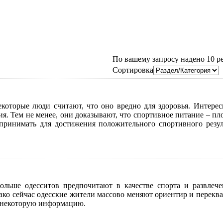
По вашему запросу надено 10 рез
Сортировка
торые люди считают, что оно вредно для здоровья. Интересн
ия. Тем не менее, они доказывают, что спортивное питание – п
 принимать для достижения положительного спортивного резу
ольше одесситов предпочитают в качестве спорта и развлеч
ако сейчас одесские жители массово меняют ориентир и перекв
ь некоторую информацию.