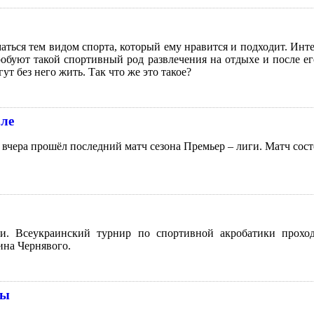
ться тем видом спорта, который ему нравится и подходит. Инте
обуют такой спортивный род развлечения на отдыхе и после е
т без него жить. Так что же это такое?
оле
ра прошёл последний матч сезона Премьер – лиги. Матч сост
и. Всеукраинский турнир по спортивной акробатики прохо
ина Чернявого.
ны