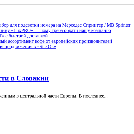
бор для подсветки номера на Мерседес Спринтер / MB Sprinter
агазину «LuxPRO» — чому треба обрати нашу компанію
T» с быстрой доставкой
мный ассортимент кофе от европейских производителей
 продвижения в «Site Ok‎»
сти в Словакии
енным в центральной части Европы. В последнее...