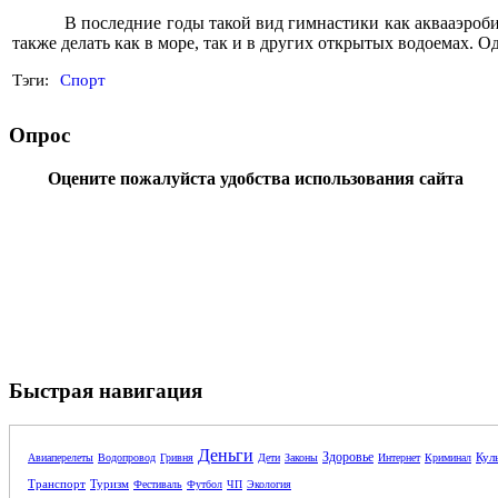
В последние годы такой вид гимнастики как аквааэроби
также делать как в море, так и в других открытых водоемах. 
Тэги:
Спорт
Опрос
Оцените пожалуйста удобства использования сайта
Быстрая навигация
Деньги
Здоровье
Кул
Авиаперелеты
Водопровод
Гривня
Дети
Законы
Интернет
Криминал
Транспорт
Туризм
Фестиваль
Футбол
ЧП
Экология