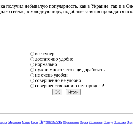
ка получил небывалую популярность, как в Украине, так и в Од
Однако сейчас, в холодную пору, подобные занятия проводятся ис
все супер
достаточно удобно
нормально
нужно много чего еще доработать
не очень удобен
совершенно не удобно
совершенствованию нет придела!
Недвижимость
ьтура
Медицина
Метро
Наука
Образование
Отдых
Отопление
Погода
Политика
Прир