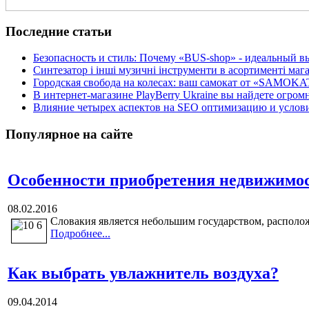
Последние статьи
Безопасность и стиль: Почему «BUS-shop» - идеальный вы
Синтезатор і інші музичні інструменти в асортименті м
Городская свобода на колесах: ваш самокат от «SAMOKA
В интернет-магазине PlayBerry Ukraine вы найдете огро
Влияние четырех аспектов на SEO оптимизацию и условия
Популярное на сайте
Особенности приобретения недвижимо
08.02.2016
Словакия является небольшим государством, располож
Подробнее...
Как выбрать увлажнитель воздуха?
09.04.2014