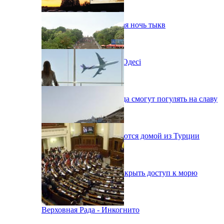
В Одессе пройдет шестая ночь тыкв
Новий автокінотеатр в Одесі
Одесситы на День города смогут погулять на славу
38 украинцев возвращаются домой из Турции
В Одессе вынуждены закрыть доступ к морю
Верховная Рада - Инкогнито