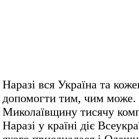
Наразі вся Україна та коже
допомогти тим, чим може. 
Миколаївщину тисячу комп
Наразі у країні діє Всеукр
якого приєдналася і Одещ