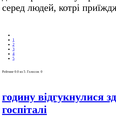
серед людей, котрі приїжд
1
2
3
4
5
Рейтинг
0.0
из
5
. Голосов:
0
годину відгукнулися з
госпіталі