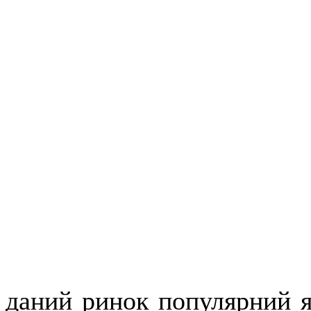
даний ринок популярний як