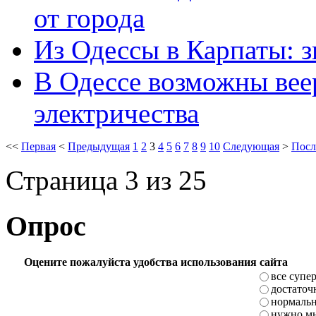
от города
Из Одессы в Карпаты: 
В Одессе возможны ве
электричества
<<
Первая
<
Предыдущая
1
2
3
4
5
6
7
8
9
10
Следующая
>
Посл
Страница 3 из 25
Опрос
Оцените пожалуйста удобства использования сайта
все супе
достаточ
нормаль
нужно мн