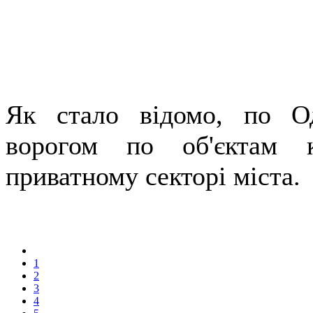
Як стало відомо, по Од
ворогом по об'єктам к
приватному секторі міста.
1
2
3
4