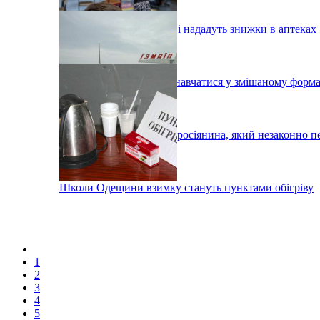
Одеським донорам крові нададуть знижки в аптеках
У Вілково учні можуть навчатися у змішаному форма
Під Ізмаїлом затримали росіянина, який незаконно п
Школи Одещини взимку стануть пунктами обігріву
1
2
3
4
5