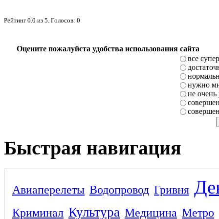
Рейтинг
0.0
из
5
. Голосов:
0
Оцените пожалуйста удобства использования сайта
все супе
достаточ
нормаль
нужно мн
не очень
совершен
совершен
Быстрая навигация
Де
Авиаперелеты
Водопровод
Гривня
Культура
Криминал
Медицина
Метро