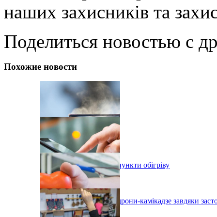
наших захисників та захи
Поделиться новостью с д
Похожие новости
В Одесі організовують пункти обігріву
На Одещині збили два дрони-камікадзе завдяки зас