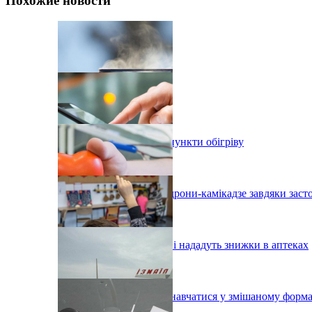
Похожие новости
В Одесі організовують пункти обігріву
На Одещині збили два дрони-камікадзе завдяки зас
Одеським донорам крові нададуть знижки в аптеках
У Вілково учні можуть навчатися у змішаному форма