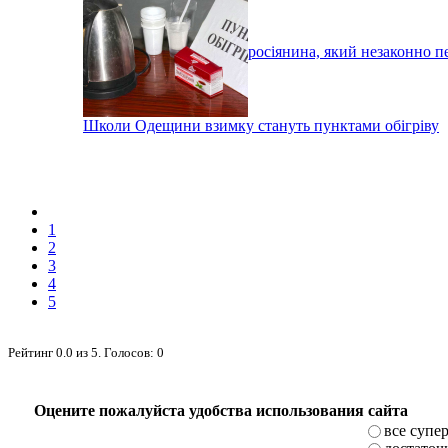
Під Ізмаїлом затримали росіянина, який незаконно п
Школи Одещини взимку стануть пунктами обігріву
1
2
3
4
5
Рейтинг
0.0
из
5
. Голосов:
0
Оцените пожалуйста удобства использования сайта
все супе