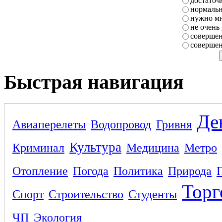
достаточ
нормаль
нужно мн
не очень
совершен
совершен
Быстрая навигация
Де
Авиаперелеты
Водопровод
Гривня
Культура
Криминал
Медицина
Метро
Отопление
Погода
Политика
Природа
Торг
Спорт
Строительство
Студенты
ЧП
Экология