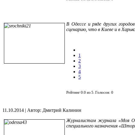
В Одессе и ряде других город
сценарию, что в Киеве и в Харько
1
2
3
4
5
Рейтинг
0.0
из
5
. Голосов:
0
11.10.2014
|
Автор: Дмитрий Калинин
Журналистам журнала «Моя Оде
специального назначения «Штор