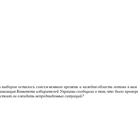
 выборов осталось совсем немного времени и каждая область готова к ним 
анизация Комитета избирателей Украины сообщила о том, что было проверен
и стоит ли ожидать непредвиденных ситуаций?