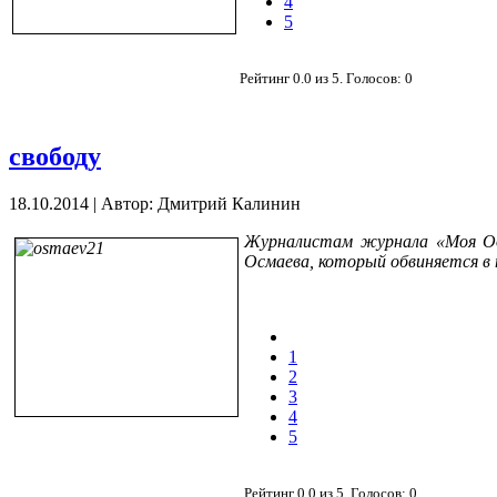
4
5
Рейтинг
0.0
из
5
. Голосов:
0
свободу
18.10.2014
|
Автор: Дмитрий Калинин
Журналистам журнала «Моя Оде
Осмаева, который обвиняется в
1
2
3
4
5
Рейтинг
0.0
из
5
. Голосов:
0