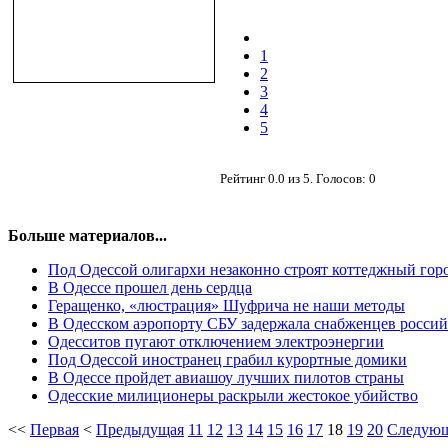
1
2
3
4
5
Рейтинг
0.0
из
5
. Голосов:
0
Больше материалов...
Под Одессой олигархи незаконно строят коттеджный гор
В Одессе прошел день сердца
Геращенко, «люстрация» Шуфрича не наши методы
В Одесском аэропорту СБУ задержала снабженцев россий
Одесситов пугают отключением электроэнергии
Под Одессой иностранец грабил курортные домики
В Одессе пройдет авиашоу лучших пилотов страны
Одесские милиционеры раскрыли жестокое убийство
<<
Первая
<
Предыдущая
11
12
13
14
15
16
17
18
19
20
Следую