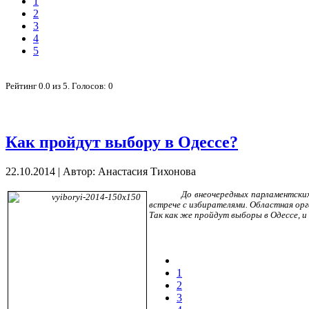
1
2
3
4
5
Рейтинг
0.0
из
5
. Голосов:
0
Как пройдут выбору в Одессе?
22.10.2014
|
Автор: Анастасия Тихонова
До внеочередных парламентских
встрече с избирателями. Областная орг
Так как же пройдут выборы в Одессе, 
1
2
3