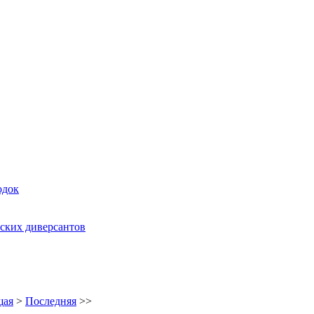
одок
ских диверсантов
щая
>
Последняя
>>