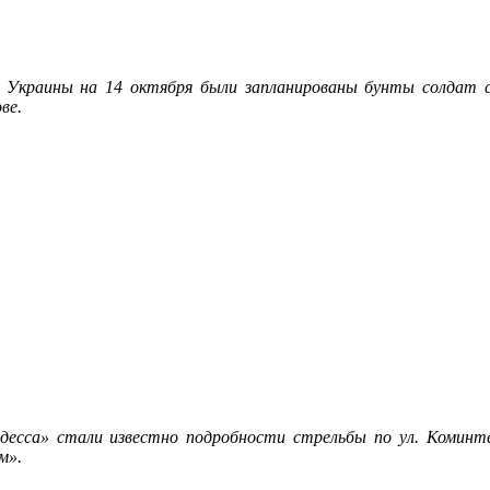
ов Украины на 14 октября были запланированы бунты солда
ве.
сса» стали известно подробности стрельбы по ул. Коминтер
м».