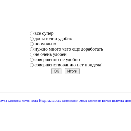
все супер
достаточно удобно
нормально
нужно много чего еще доработать
не очень удобен
совершенно не удобно
совершенствованию нет придела!
Недвижимость
ьтура
Медицина
Метро
Наука
Образование
Отдых
Отопление
Погода
Политика
Прир