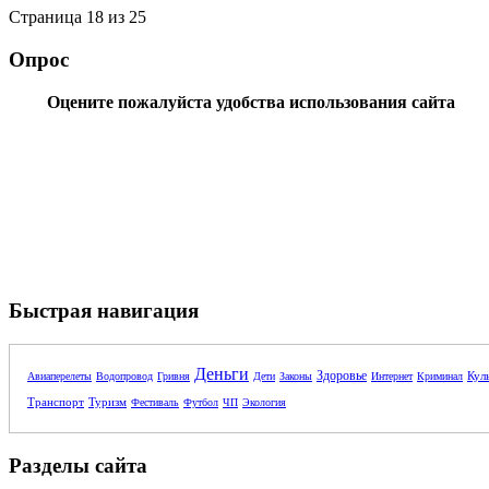
Страница 18 из 25
Опрос
Оцените пожалуйста удобства использования сайта
Быстрая навигация
Деньги
Здоровье
Кул
Авиаперелеты
Водопровод
Гривня
Дети
Законы
Интернет
Криминал
Транспорт
Туризм
Фестиваль
Футбол
ЧП
Экология
Разделы сайта