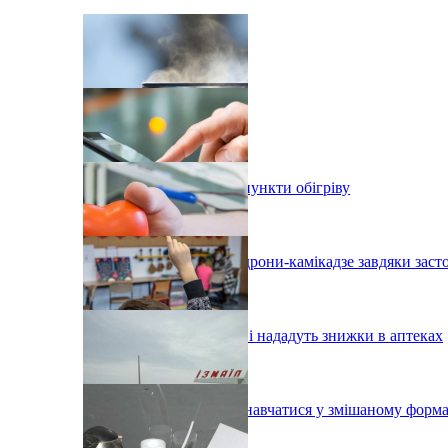
В Одесі організовують пункти обігріву
На Одещині збили два дрони-камікадзе завдяки зас
Одеським донорам крові нададуть знижки в аптеках
У Вілково учні можуть навчатися у змішаному форма