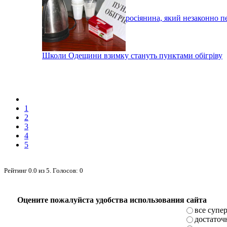
Під Ізмаїлом затримали росіянина, який незаконно п
Школи Одещини взимку стануть пунктами обігріву
1
2
3
4
5
Рейтинг
0.0
из
5
. Голосов:
0
Оцените пожалуйста удобства использования сайта
все супе
достаточ