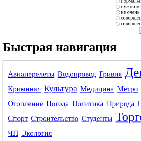
нормаль
нужно мн
не очень
совершен
совершен
Быстрая навигация
Де
Авиаперелеты
Водопровод
Гривня
Культура
Криминал
Медицина
Метро
Отопление
Погода
Политика
Природа
Торг
Спорт
Строительство
Студенты
ЧП
Экология