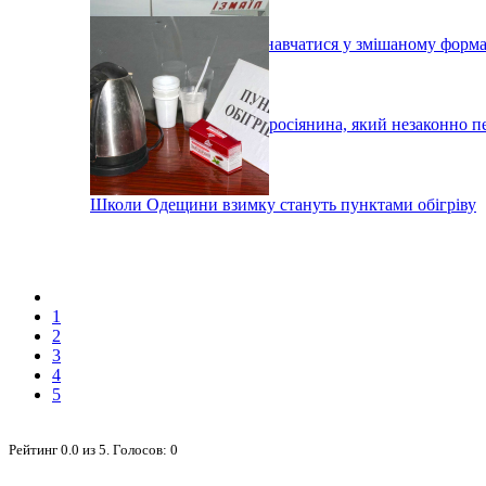
У Вілково учні можуть навчатися у змішаному форма
Під Ізмаїлом затримали росіянина, який незаконно п
Школи Одещини взимку стануть пунктами обігріву
1
2
3
4
5
Рейтинг
0.0
из
5
. Голосов:
0