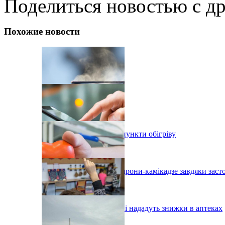
Поделиться новостью с д
Похожие новости
В Одесі організовують пункти обігріву
На Одещині збили два дрони-камікадзе завдяки зас
Одеським донорам крові нададуть знижки в аптеках