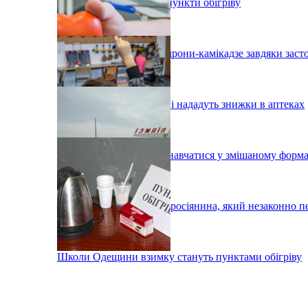
В Одесі організовують пункти обігріву
На Одещині збили два дрони-камікадзе завдяки зас
Одеським донорам крові нададуть знижки в аптеках
У Вілково учні можуть навчатися у змішаному форма
Під Ізмаїлом затримали росіянина, який незаконно п
Школи Одещини взимку стануть пунктами обігріву