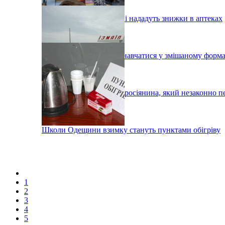
Одеським донорам крові нададуть знижки в аптеках
У Вілково учні можуть навчатися у змішаному форма
Під Ізмаїлом затримали росіянина, який незаконно п
Школи Одещини взимку стануть пунктами обігріву
1
2
3
4
5