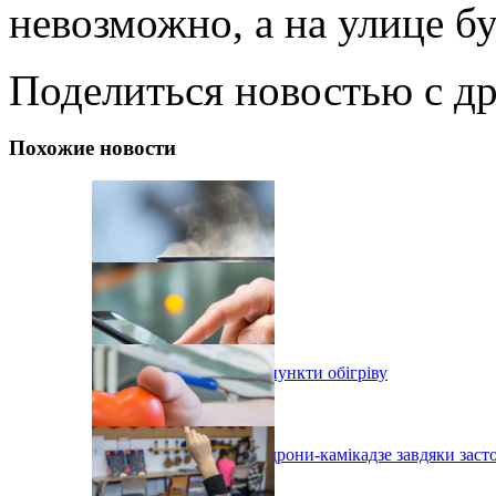
невозможно, а на улице б
Поделиться новостью с д
Похожие новости
В Одесі організовують пункти обігріву
На Одещині збили два дрони-камікадзе завдяки зас