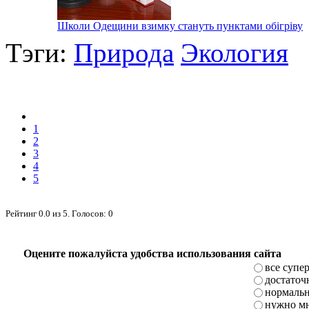
Школи Одещини взимку стануть пунктами обігріву
Тэги:
Природа
Экология
1
2
3
4
5
Рейтинг
0.0
из
5
. Голосов:
0
Оцените пожалуйста удобства использования сайта
все супе
достаточ
нормаль
нужно мн