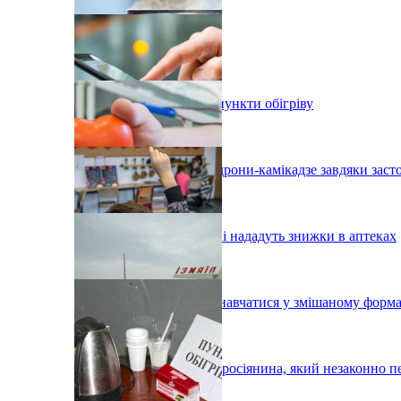
В Одесі організовують пункти обігріву
На Одещині збили два дрони-камікадзе завдяки зас
Одеським донорам крові нададуть знижки в аптеках
У Вілково учні можуть навчатися у змішаному форма
Під Ізмаїлом затримали росіянина, який незаконно п