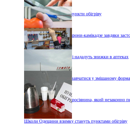
В Одесі організовують пункти обігріву
На Одещині збили два дрони-камікадзе завдяки зас
Одеським донорам крові нададуть знижки в аптеках
У Вілково учні можуть навчатися у змішаному форма
Під Ізмаїлом затримали росіянина, який незаконно п
Школи Одещини взимку стануть пунктами обігріву