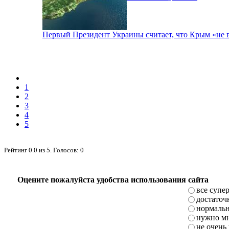
Первый Президент Украины считает, что Крым «не 
1
2
3
4
5
Рейтинг
0.0
из
5
. Голосов:
0
Оцените пожалуйста удобства использования сайта
все супе
достаточ
нормаль
нужно мн
не очень