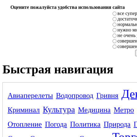
Оцените пожалуйста удобства использования сайта
все супе
достаточ
нормаль
нужно мн
не очень
совершен
совершен
Быстрая навигация
Де
Авиаперелеты
Водопровод
Гривня
Культура
Криминал
Медицина
Метро
Отопление
Погода
Политика
Природа
Торг