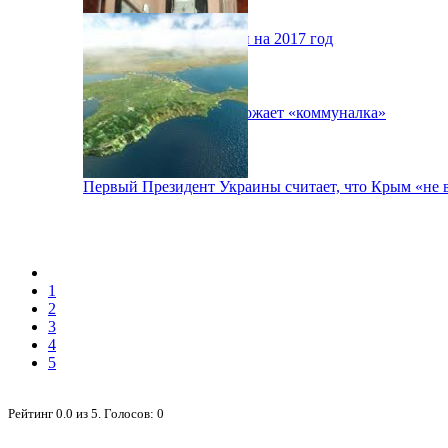
Планы Одессой области на 2017 год
В Украине снова подорожает «коммуналка»
Первый Президент Украины считает, что Крым «не 
1
2
3
4
5
Рейтинг
0.0
из
5
. Голосов:
0