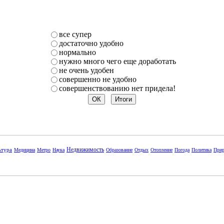
все супер
достаточно удобно
нормально
нужно много чего еще доработать
не очень удобен
совершенно не удобно
совершенствованию нет придела!
Недвижимость
ьтура
Медицина
Метро
Наука
Образование
Отдых
Отопление
Погода
Политика
Прир