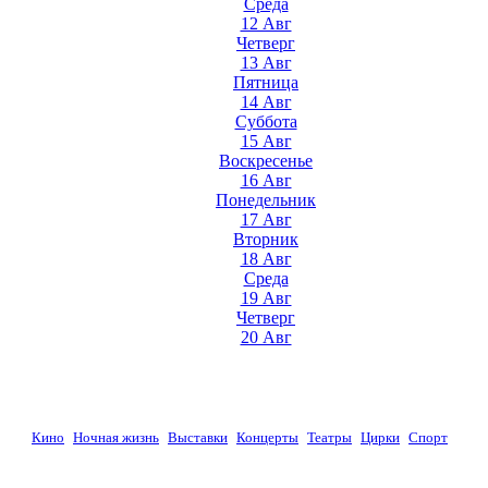
Среда
12 Авг
Четверг
13 Авг
Пятница
14 Авг
Суббота
15 Авг
Воскресенье
16 Авг
Понедельник
17 Авг
Вторник
18 Авг
Среда
19 Авг
Четверг
20 Авг
Кино
Ночная жизнь
Выставки
Концерты
Театры
Цирки
Спорт