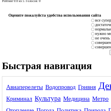
Рейтинг
0.0
из
5
. Голосов:
0
Оцените пожалуйста удобства использования сайта
все супе
достаточ
нормаль
нужно мн
не очень
совершен
совершен
Быстрая навигация
Де
Авиаперелеты
Водопровод
Гривня
Культура
Криминал
Медицина
Метро
Отопление
Погода
Политика
Природа