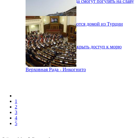
Одесситы на День города смогут погулять на славу
38 украинцев возвращаются домой из Турции
В Одессе вынуждены закрыть доступ к морю
Верховная Рада - Инкогнито
1
2
3
4
5