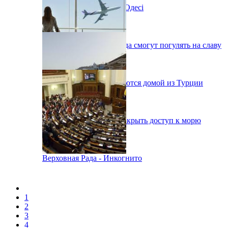
Новий автокінотеатр в Одесі
Одесситы на День города смогут погулять на славу
38 украинцев возвращаются домой из Турции
В Одессе вынуждены закрыть доступ к морю
Верховная Рада - Инкогнито
1
2
3
4