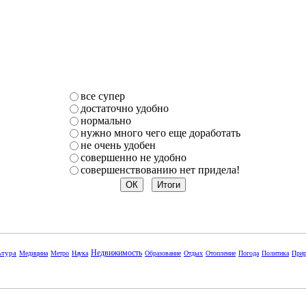
все супер
достаточно удобно
нормально
нужно много чего еще доработать
не очень удобен
совершенно не удобно
совершенствованию нет придела!
Недвижимость
ьтура
Медицина
Метро
Наука
Образование
Отдых
Отопление
Погода
Политика
Прир