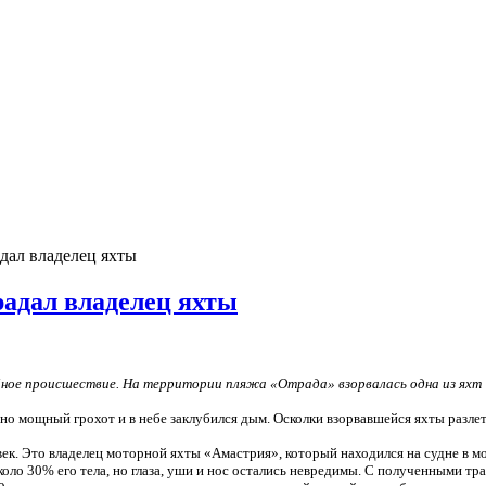
дал владелец яхты
радал владелец яхты
йное происшествие. На территории пляжа «Отрада» взорвалась одна из яхт 
но мощный грохот и в небе заклубился дым. Осколки взорвавшейся яхты разлет
век. Это владелец моторной яхты «Амастрия», который находился на судне в 
ло 30% его тела, но глаза, уши и нос остались невредимы. С полученными тр