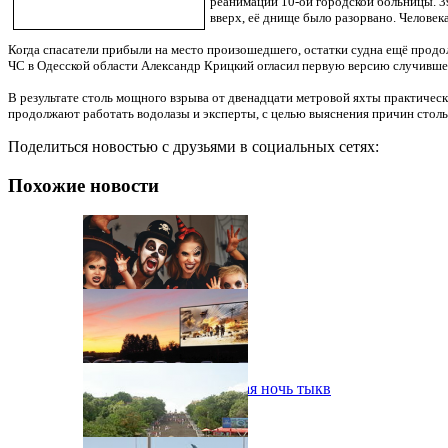
реанимации 10-ой городской больницы. 39
вверх, её днище было разорвано. Человека
Когда спасатели прибыли на место произошедшего, остатки судна ещё про
ЧС в Одесской области Александр Крицкий огласил первую версию случившег
В результате столь мощного взрыва от двенадцати метровой яхты практическ
продолжают работать водолазы и эксперты, с целью выяснения причин столь
Поделиться новостью с друзьями в социальных сетях:
Похожие новости
В Одессе пройдет шестая ночь тыкв