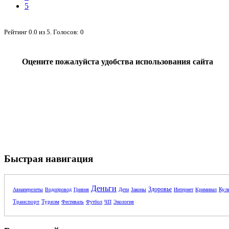
5
Рейтинг
0.0
из
5
. Голосов:
0
Оцените пожалуйста удобства использования сайта
Быстрая навигация
Деньги
Здоровье
Кул
Авиаперелеты
Водопровод
Гривня
Дети
Законы
Интернет
Криминал
Транспорт
Туризм
Фестиваль
Футбол
ЧП
Экология