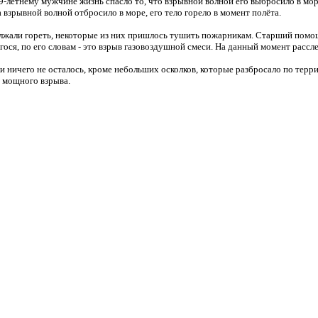
-летнему мужчине жизнь спасло то, что взрывной волной его выбросило в мор
 взрывной волной отбросило в море, его тело горело в момент полёта.
должали гореть, некоторые из них пришлось тушить пожарникам. Старший пом
ося, по его словам - это взрыв газовоздушной смеси. На данный момент расс
и ничего не осталось, кроме небольших осколков, которые разбросало по терр
 мощного взрыва.