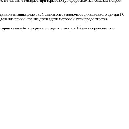
е. По словам очевидцев, при взрыве яхту подбросило на несколько метров
ощник начальника дежурной смены оперативно-координационного центра ГС
ледование причин взрыва двенадцати метровой яхты продолжается.
итории яхт-клуба в радиусе пятидесяти метров. На месте происшествия