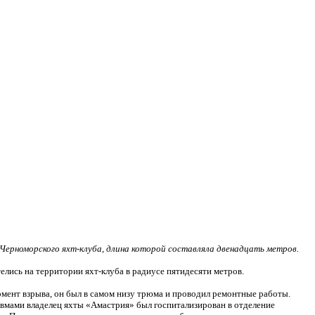
Черноморского яхт-клуба, длина которой составляла двенадцать метров.
елись на территории яхт-клуба в радиусе пятидесяти метров.
момент взрыва, он был в самом низу трюма и проводил ремонтные работы.
авмами владелец яхты «Амастрия» был госпитализирован в отделение