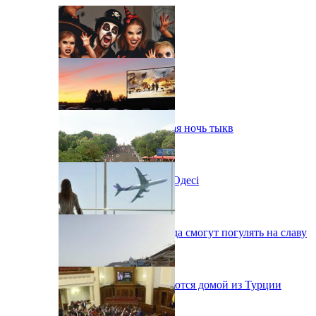
В Одессе пройдет шестая ночь тыкв
Новий автокінотеатр в Одесі
Одесситы на День города смогут погулять на славу
38 украинцев возвращаются домой из Турции