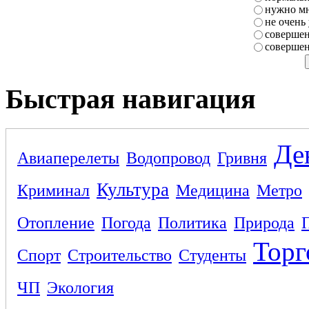
нужно мн
не очень
совершен
совершен
Быстрая навигация
Де
Авиаперелеты
Водопровод
Гривня
Культура
Криминал
Медицина
Метро
Отопление
Погода
Политика
Природа
Торг
Спорт
Строительство
Студенты
ЧП
Экология