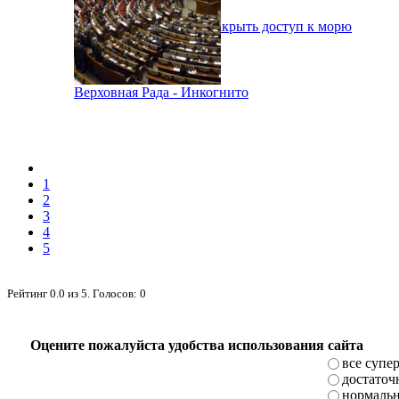
В Одессе вынуждены закрыть доступ к морю
Верховная Рада - Инкогнито
1
2
3
4
5
Рейтинг
0.0
из
5
. Голосов:
0
Оцените пожалуйста удобства использования сайта
все супе
достаточ
нормаль