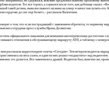
етно занервничал, но сдержался, вежливо предложил пьяному прохожему выйти 
рбляя водителя. Тот все терпел, а сорвался после того, как дебошир сказал: «В
льшой такой детина, выволок пьяного мужика на улицу и начал там лупить его. 
еня сердечко до сих пор болит», - рассказала Валентина.
оворят о том, что если пострадавший с заявлением обратится, то нервному ма
азъяснил сотрудник пресс-службы Ирина Долматова.
достичь официального наказания для компании-автоперевозчика достаточно сло
имел никакого отношения к обслуживающему маршруту АТП, а табличку с номер
нем рассказала корреспондент газеты «Сегодня». Тем вечером водитель маршру
ая смеялась на весь салон, и один из них решил «подшутить» над водителем.
именно это делается. Все закончилось дракой. Водитель был, конечно же, прово