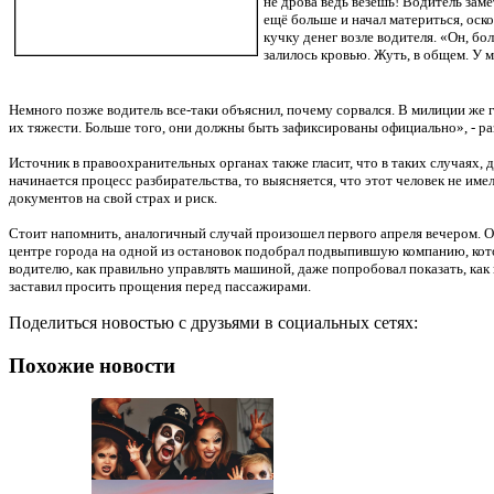
не дрова ведь везешь! Водитель зам
ещё больше и начал материться, оско
кучку денег возле водителя. «Он, бо
залилось кровью. Жуть, в общем. У м
Немного позже водитель все-таки объяснил, почему сорвался. В милиции же г
их тяжести. Больше того, они должны быть зафиксированы официально», - р
Источник в правоохранительных органах также гласит, что в таких случаях, 
начинается процесс разбирательства, то выясняется, что этот человек не 
документов на свой страх и риск.
Стоит напомнить, аналогичный случай произошел первого апреля вечером. О 
центре города на одной из остановок подобрал подвыпившую компанию, котор
водителю, как правильно управлять машиной, даже попробовал показать, как 
заставил просить прощения перед пассажирами.
Поделиться новостью с друзьями в социальных сетях:
Похожие новости