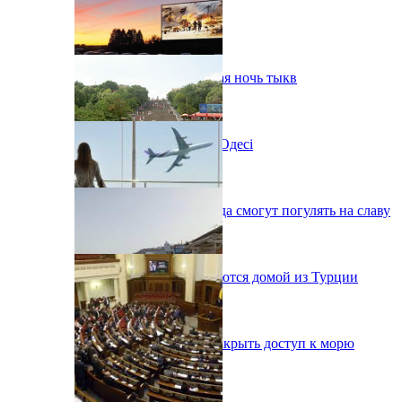
В Одессе пройдет шестая ночь тыкв
Новий автокінотеатр в Одесі
Одесситы на День города смогут погулять на славу
38 украинцев возвращаются домой из Турции
В Одессе вынуждены закрыть доступ к морю