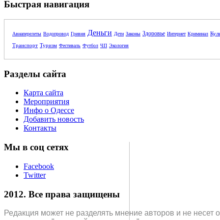
Быстрая навигация
Деньги
Здоровье
Кул
Авиаперелеты
Водопровод
Гривня
Дети
Законы
Интернет
Криминал
Транспорт
Туризм
Фестиваль
Футбол
ЧП
Экология
Разделы сайта
Карта сайта
Мероприятия
Инфо о Одессе
Добавить новость
Контакты
Мы в соц сетях
Facebook
Twitter
2012. Все права защищены
Редакция может не разделять мнение авторов и не несет 