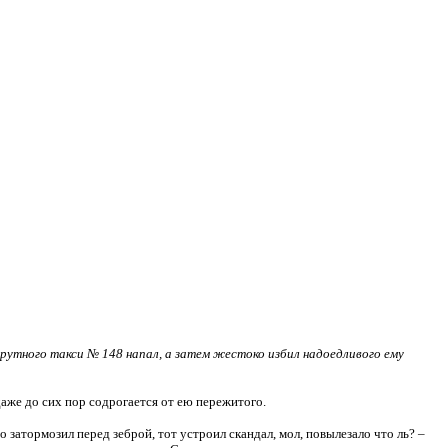
утного такси № 148 напал, а затем жестоко избил надоедливого ему
даже до сих пор содрогается от ею пережитого.
затормозил перед зеброй, тот устроил скандал, мол, повылезало что ль? –