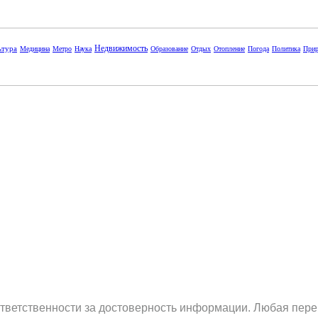
Недвижимость
ьтура
Медицина
Метро
Наука
Образование
Отдых
Отопление
Погода
Политика
Прир
ответственности за достоверность информации. Любая пере