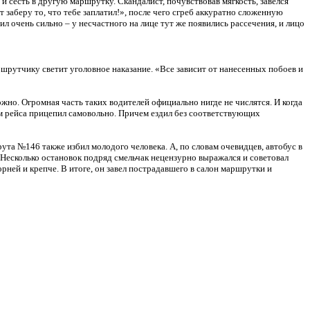
и сесть в другую маршрутку. Скандалист, почувствовав мягкость, завелся
от заберу то, что тебе заплатил!», после чего сгреб аккуратно сложенную
Бил очень сильно – у несчастного на лице тут же появились рассечения, и лицо
ршрутчику светит уголовное наказание. «Все зависит от нанесенных побоев и
жно. Огромная часть таких водителей официально нигде не числятся. И когда
ом рейса прицепил самовольно. Причем ездил без соответствующих
та №146 также избил молодого человека. А, по словам очевидцев, автобус в
 Несколько остановок подряд смельчак нецензурно выражался и советовал
рней и крепче. В итоге, он завел пострадавшего в салон маршрутки и