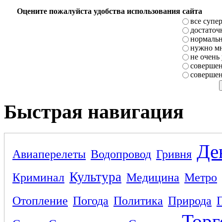
Оцените пожалуйста удобства использования сайта
все супе
достаточ
нормаль
нужно мн
не очень
совершен
совершен
Быстрая навигация
Де
Авиаперелеты
Водопровод
Гривня
Культура
Криминал
Медицина
Метро
Отопление
Погода
Политика
Природа
Торг