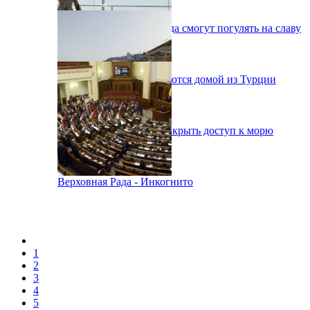
Одесситы на День города смогут погулять на славу
38 украинцев возвращаются домой из Турции
В Одессе вынуждены закрыть доступ к морю
Верховная Рада - Инкогнито
1
2
3
4
5