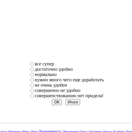
все супер
достаточно удобно
нормально
нужно много чего еще доработать
не очень удобен
совершенно не удобно
совершенствованию нет придела!
Недвижимость
ьтура
Медицина
Метро
Наука
Образование
Отдых
Отопление
Погода
Политика
Прир