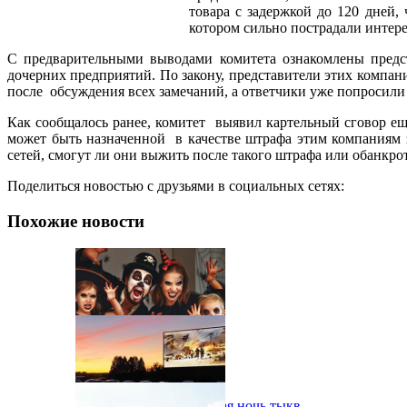
товара с задержкой до 120 дней,
котором сильно пострадали интер
С предварительными выводами комитета ознакомлены предс
дочерних предприятий. По закону, представители этих компа
после обсуждения всех замечаний, а ответчики уже попросили
Как сообщалось ранее, комитет выявил картельный сговор еще
может быть назначенной в качестве штрафа этим компаниям з
сетей, смогут ли они выжить после такого штрафа или обанкрот
Поделиться новостью с друзьями в социальных сетях:
Похожие новости
В Одессе пройдет шестая ночь тыкв