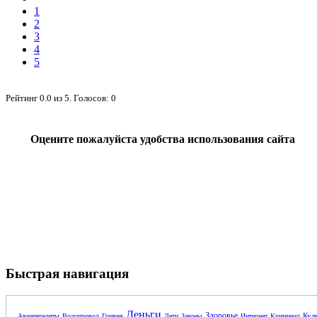
1
2
3
4
5
Рейтинг
0.0
из
5
. Голосов:
0
Оцените пожалуйста удобства использования сайта
Быстрая навигация
Деньги
Здоровье
Кул
Авиаперелеты
Водопровод
Гривня
Дети
Законы
Интернет
Криминал