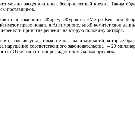
 что можно расценивать как беспроцентный кредит. Таким обр
есы поставщиков.
тавители компаний «Фора», «Фуршет», «Метро Кеш энд Кер
ний имеют право подать в Антимонопольный комитет свои данн
 перенести принятие решения на вторую половину октября.
 в начале августа, только не называли компаний, которые брали
а нарушение соответственного законодательства – 20 миллиар
ятся? Ответ на этот вопрос ждет нас в скором будущем.