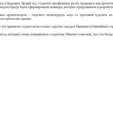
род в будущем. Целый год студенты профильных вузов трудились над архите
 каждом городе были сформированы команды, которые придумывали и разрабаты
ких архитекторов – отделить пешеходную зону от проезжей (сделать их 
 исторические здания.
 это привлечет туристов не только с других городов Украины и ближайших стра
ассы, которые очень понравились студентам. Многие отметили, что это бесц