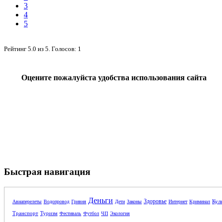
3
4
5
Рейтинг
5.0
из
5
. Голосов:
1
Оцените пожалуйста удобства использования сайта
Быстрая навигация
Деньги
Здоровье
Кул
Авиаперелеты
Водопровод
Гривня
Дети
Законы
Интернет
Криминал
Транспорт
Туризм
Фестиваль
Футбол
ЧП
Экология