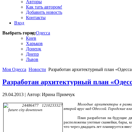
Авторы
Как тать автором!
Добавить новость
Контакты
Вход
Выбрать город:
Одесса
Киев
Харьков
Донецк
Днепр
Львов
Моя Одесса
Новости
Разработан архитектурный план «Одесса
Разработан архитектурный план «Одесс
29.04.2013
|
Автор: Ирина Примчук
Молодые архитекторы в рамка
второй ярус над Одессой. Городские вл
План разработан на будущие дв
расположены уютные скамейки, бары, ка
что через двадцать лет планируется вве