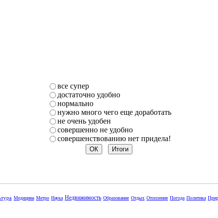
все супер
достаточно удобно
нормально
нужно много чего еще доработать
не очень удобен
совершенно не удобно
совершенствованию нет придела!
Недвижимость
ьтура
Медицина
Метро
Наука
Образование
Отдых
Отопление
Погода
Политика
Прир