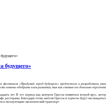
 будущего»
а будущего»
х фестиваля «Придумай город будущего» предложили и разработали уника
асти готовы одобрить план развития, так как считаю его довольно перспект
адцать лет. В это период над центром Одессы появиться второй ярус, кото
фе, рестораны. Благодаря этому жители Одессы и туристы будут наслаждаться
сти в эксплуатацию экологический транспорт.