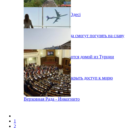
Новий автокінотеатр в Одесі
Одесситы на День города смогут погулять на славу
38 украинцев возвращаются домой из Турции
В Одессе вынуждены закрыть доступ к морю
Верховная Рада - Инкогнито
1
2