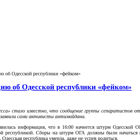
ю об Одесской республики «фейком»
ию об Одесской республики «фейком»
са» стало известно, что сообщение группы сепаратистов от 
к заявили сами активисты антимайдана.
илась информация, что в 16:00 начнется штурм Одесской ОГА,
ой республикой. Сборы на штурм ОГА должны были начаться в
 Одесская республика умерла, даже не успев родиться.