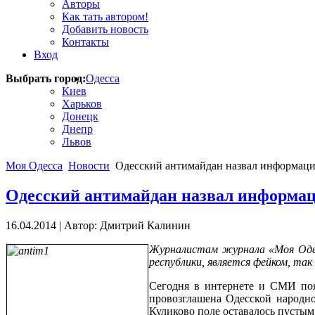
Авторы
Как тать автором!
Добавить новость
Контакты
Вход
Выбрать город:
Одесса
Киев
Харьков
Донецк
Днепр
Львов
Моя Одесса
Новости
Одесский антимайдан назвал информаци
Одесский антимайдан назвал информац
16.04.2014
|
Автор: Дмитрий Калинин
Журналистам журнала «Моя Одес
республики, является фейком, та
Сегодня в интернете и СМИ появ
провозглашена Одесской народн
Куликово поле оставалось пустым,