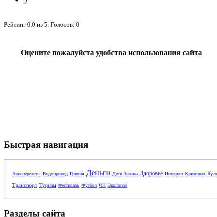
Рейтинг
0.0
из
5
. Голосов:
0
Оцените пожалуйста удобства использования сайта
Быстрая навигация
Деньги
Здоровье
Кул
Авиаперелеты
Водопровод
Гривня
Дети
Законы
Интернет
Криминал
Транспорт
Туризм
Фестиваль
Футбол
ЧП
Экология
Разделы сайта