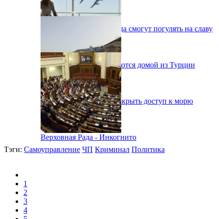
Одесситы на День города смогут погулять на славу
38 украинцев возвращаются домой из Турции
В Одессе вынуждены закрыть доступ к морю
Верховная Рада - Инкогнито
Тэги:
Самоуправление
ЧП
Криминал
Политика
1
2
3
4
5