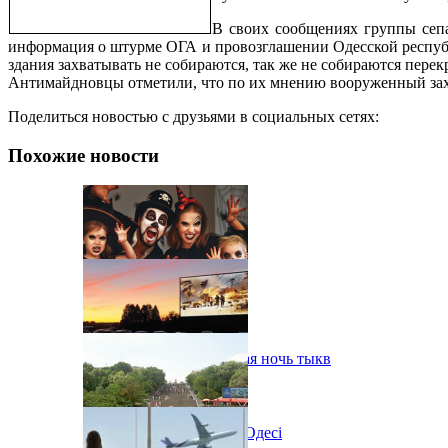
В своих сообщениях группы сепа
информация о штурме ОГА и провозглашении Одесской республ
здания захватывать не собираются, так же не собираются перек
Антимайдновцы отметили, что по их мнению вооруженный захва
Поделиться новостью с друзьями в социальных сетях:
Похожие новости
В Одессе пройдет шестая ночь тыкв
Новий автокінотеатр в Одесі