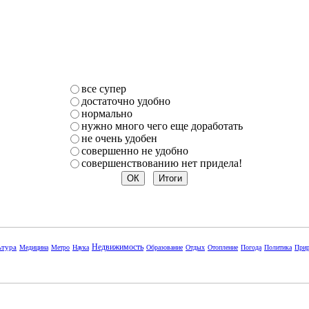
все супер
достаточно удобно
нормально
нужно много чего еще доработать
не очень удобен
совершенно не удобно
совершенствованию нет придела!
Недвижимость
ьтура
Медицина
Метро
Наука
Образование
Отдых
Отопление
Погода
Политика
Прир