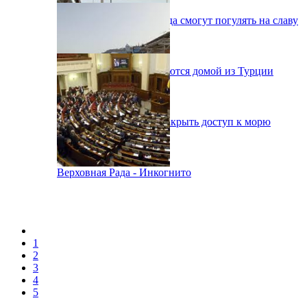
Одесситы на День города смогут погулять на славу
38 украинцев возвращаются домой из Турции
В Одессе вынуждены закрыть доступ к морю
Верховная Рада - Инкогнито
1
2
3
4
5