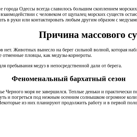
е города Одессы всегда славилось большим скоплением морских
 взаимодействии с человеком от щупалец морских существ оста
ать в руки или контактировать любым другим образом с медузам
Причина массового с
в нет. Животных вынесло на берег сильной волной, которая наб
ие отменные пловцы, как медузы-корнероты.
я пребывания медуз в непосредственной дали от берега.
Феноменальный бархатный сезон
жье Черного моря не завершился. Теплые деньки и практически 
уть и погреться под нежным осенним солнышком огромное колич
 Некоторые из них планируют продолжить работу и в первой пол