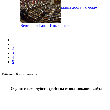
В Одессе вынуждены закрыть доступ к морю
Верховная Рада - Инкогнито
1
2
3
4
5
Рейтинг
0.0
из
5
. Голосов:
0
Оцените пожалуйста удобства использования сайта