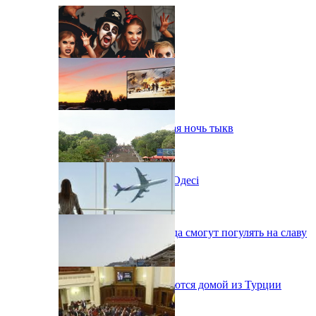
В Одессе пройдет шестая ночь тыкв
Новий автокінотеатр в Одесі
Одесситы на День города смогут погулять на славу
38 украинцев возвращаются домой из Турции