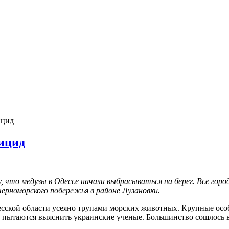
ицид
уицид
, что медузы в Одессе начали выбрасываться на берег. Все го
номорского побережья в районе Лузановки.
сской области усеяно трупами морских животных. Крупные особ
 пытаются выяснить украинские ученые. Большинство сошлось в