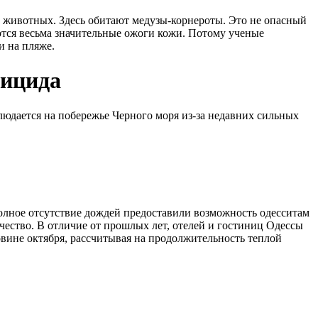
 животных. Здесь обитают медузы-корнероты. Это не опасный
ются весьма значительные ожоги кожи. Потому ученые
и на пляже.
уицида
людается на побережье Черного моря из-за недавних сильных
полное отсутствие дождей предоставили возможность одесситам
ество. В отличие от прошлых лет, отелей и гостиниц Одессы
овине октября, рассчитывая на продолжительность теплой