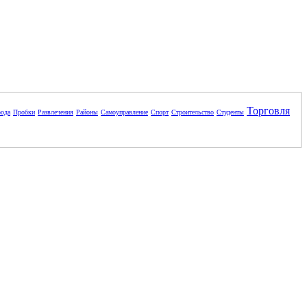
Торговля
ода
Пробки
Развлечения
Районы
Самоуправление
Спорт
Строительство
Студенты