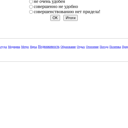
не очень удобен
совершенно не удобно
совершенствованию нет придела!
Недвижимость
ьтура
Медицина
Метро
Наука
Образование
Отдых
Отопление
Погода
Политика
Прир