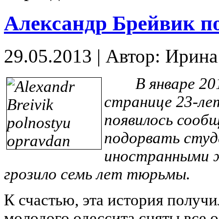
Александр Брейвик п
29.05.2013
|
Автор: Ирин
В январе 2013 
странице 23-ле
появилось сообщ
подорвать студ
иностранными ж
грозило семь лет тюрьмы.
К счастью, эта история получи
молодого одессита сняты все 