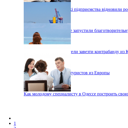
В Одесі майже всі великі підприємства відновили р
В одесском эко магазине запустили благотворитель
В Одесскую область хотели завезти контрабанду из 
В Одессе стало больше туристов из Европы
Как молодому специалисту в Одессе построить свою
1