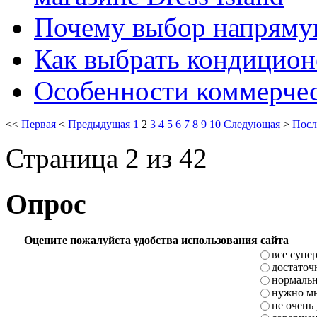
Почему выбор напрямую
Как выбрать кондицион
Особенности коммерче
<<
Первая
<
Предыдущая
1
2
3
4
5
6
7
8
9
10
Следующая
>
Посл
Страница 2 из 42
Опрос
Оцените пожалуйста удобства использования сайта
все супе
достаточ
нормаль
нужно мн
не очень