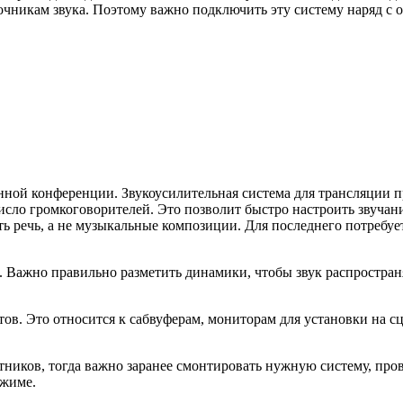
точникам звука. Поэтому важно подключить эту систему наряд с
нной конференции. Звукоусилительная система для трансляции 
о громкоговорителей. Это позволит быстро настроить звучание,
ить речь, а не музыкальные композиции. Для последнего потребуе
е. Важно правильно разметить динамики, чтобы звук распростра
тов. Это относится к сабвуферам, мониторам для установки на 
ников, тогда важно заранее смонтировать нужную систему, пров
ежиме.