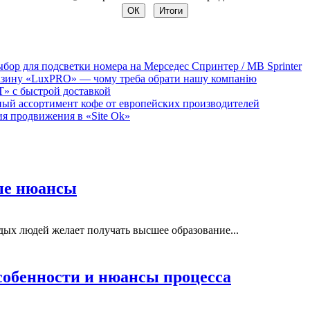
бор для подсветки номера на Мерседес Спринтер / MB Sprinter
агазину «LuxPRO» — чому треба обрати нашу компанію
T» с быстрой доставкой
мный ассортимент кофе от европейских производителей
 продвижения в «Site Ok‎»
ые нюансы
дых людей желает получать высшее образование...
собенности и нюансы процесса