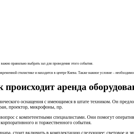
 важно правильно выбрать зал для проведения этого события.
временной стилистике и находится в центре Киева. Также важное условие – необходимо
к происходит аренда оборудова
хнического оснащения с имеющимся в штате техником. Он предл
ран, проектор, микрофоны, пр.
от вопрос с компетентными специалистами. Они помогут операти
 корпоративного и торжественного события.
нара, стоит включить в комплектацию следующее: световое и зв