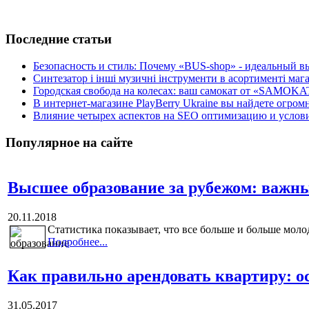
Последние статьи
Безопасность и стиль: Почему «BUS-shop» - идеальный вы
Синтезатор і інші музичні інструменти в асортименті м
Городская свобода на колесах: ваш самокат от «SAMOKA
В интернет-магазине PlayBerry Ukraine вы найдете огро
Влияние четырех аспектов на SEO оптимизацию и условия
Популярное на сайте
Высшее образование за рубежом: важн
20.11.2018
Статистика показывает, что все больше и больше моло
Подробнее...
Как правильно арендовать квартиру: о
31.05.2017