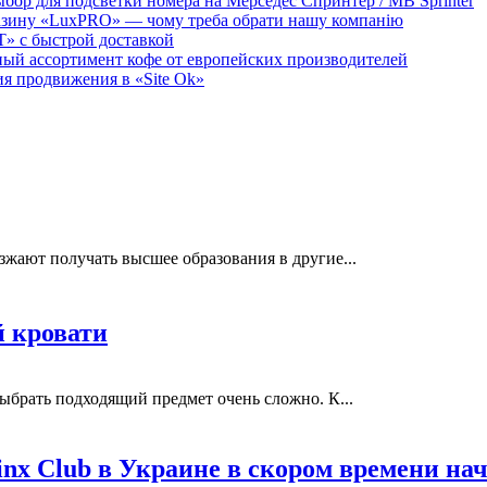
бор для подсветки номера на Мерседес Спринтер / MB Sprinter
агазину «LuxPRO» — чому треба обрати нашу компанію
T» с быстрой доставкой
мный ассортимент кофе от европейских производителей
 продвижения в «Site Ok‎»
зжают получать высшее образования в другие...
 кровати
брать подходящий предмет очень сложно. К...
x Club в Украине в скором времени начн