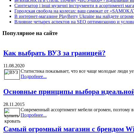
Безопасность и стиль: Почему «BUS-shop» - идеальный вы
Синтезатор і інші музичні інструменти в асортименті м
Городская свобода на колесах: ваш самокат от «SAMOKA
В интернет-магазине PlayBerry Ukraine вы найдете огро
Влияние четырех аспектов на SEO оптимизацию и условия
Популярное на сайте
Как выбрать ВУЗ за границей?
11.08.2020
Статистика показывает, что все чаще молодые люди уе
Подробнее...
Основные принципы выбора идеальной
28.11.2015
Современный ассортимент мебели огромен, поэтому вы
Подробнее...
Самый огромный магазин с брендом Win