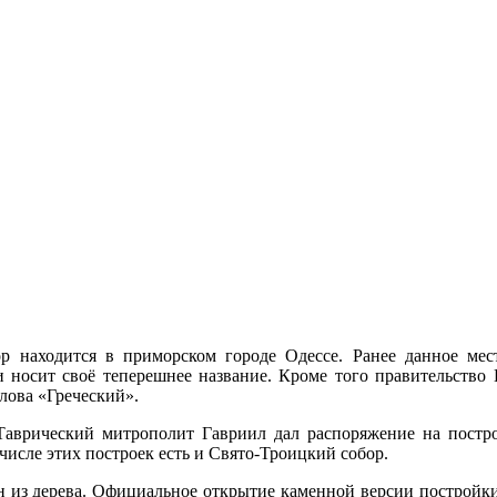
р находится в приморском городе Одессе. Ранее данное мес
 носит своё теперешнее название. Кроме того правительство 
слова «Греческий».
 Таврический митрополит Гавриил дал распоряжение на постр
исле этих построек есть и Свято-Троицкий собор.
из дерева. Официальное открытие каменной версии постройки с