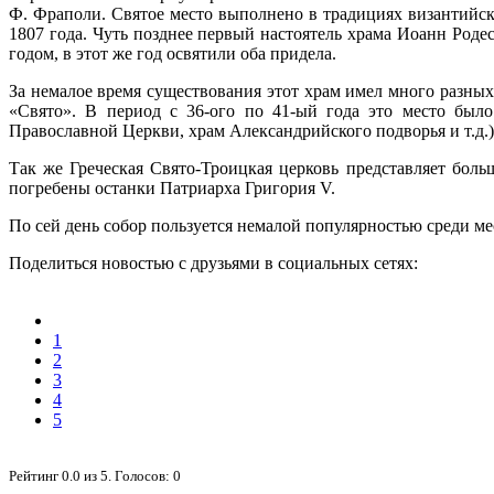
Ф. Фраполи. Святое место выполнено в традициях византийс
1807 года. Чуть позднее первый настоятель храма Иоанн Роде
годом, в этот же год освятили оба придела.
За немалое время существования этот храм имел много разных
«Свято». В период с 36-ого по 41-ый года это место было
Православной Церкви, храм Александрийского подворья и т.д.)
Так же Греческая Свято-Троицкая церковь представляет боль
погребены останки Патриарха Григория V.
По сей день собор пользуется немалой популярностью среди м
Поделиться новостью с друзьями в социальных сетях:
1
2
3
4
5
Рейтинг
0.0
из
5
. Голосов:
0