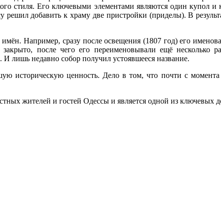
кого стиля. Его ключевыми элементами являются один купол и 
су решил добавить к храму две пристройки (приделы). В результ
 имён. Например, сразу после освещения (1807 год) его именова
 закрыто, после чего его переименовывали ещё несколько р
. И лишь недавно собор получил устоявшееся название.
шую историческую ценность. Дело в том, что почти с момента
естных жителей и гостей Одессы и является одной из ключевых 