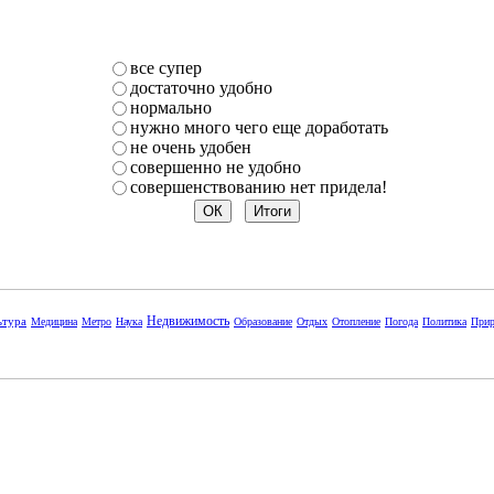
все супер
достаточно удобно
нормально
нужно много чего еще доработать
не очень удобен
совершенно не удобно
совершенствованию нет придела!
Недвижимость
ьтура
Медицина
Метро
Наука
Образование
Отдых
Отопление
Погода
Политика
Прир