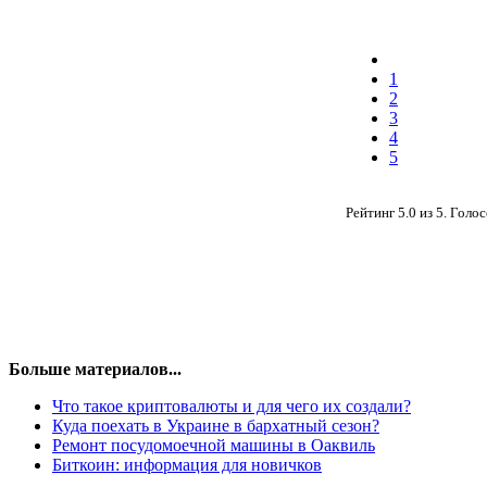
1
2
3
4
5
Рейтинг
5.0
из
5
. Голо
Больше материалов...
Что такое криптовалюты и для чего их создали?
Куда поехать в Украине в бархатный сезон?
Ремонт посудомоечной машины в Оаквиль
Биткоин: информация для новичков