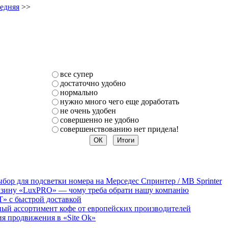
едняя
>>
все супер
достаточно удобно
нормально
нужно много чего еще доработать
не очень удобен
совершенно не удобно
совершенствованию нет придела!
бор для подсветки номера на Мерседес Спринтер / MB Sprinter
агазину «LuxPRO» — чому треба обрати нашу компанію
T» с быстрой доставкой
мный ассортимент кофе от европейских производителей
 продвижения в «Site Ok‎»