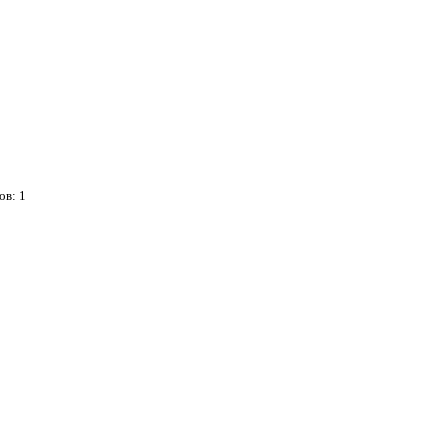
сов:
1