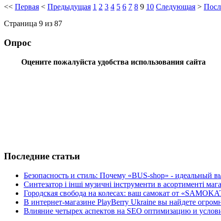
<<
Первая
<
Предыдущая
1
2
3
4
5
6
7
8
9
10
Следующая
>
Посл
Страница 9 из 87
Опрос
Оцените пожалуйста удобства использования сайта
Последние статьи
Безопасность и стиль: Почему «BUS-shop» - идеальный вы
Синтезатор і інші музичні інструменти в асортименті м
Городская свобода на колесах: ваш самокат от «SAMOKA
В интернет-магазине PlayBerry Ukraine вы найдете огро
Влияние четырех аспектов на SEO оптимизацию и условия