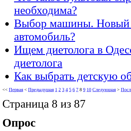
необходима?
Выбор машины. Новый
автомобиль?
Ищем диетолога в Одес
диетолога
Как выбрать детскую о
<<
Первая
<
Предыдущая
1
2
3
4
5
6
7
8
9
10
Следующая
>
Посл
Страница 8 из 87
Опрос