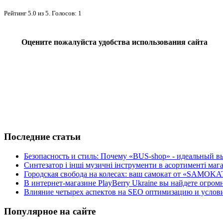
Рейтинг
5.0
из
5
. Голосов:
1
Оцените пожалуйста удобства использования сайта
Последние статьи
Безопасность и стиль: Почему «BUS-shop» - идеальный вы
Синтезатор і інші музичні інструменти в асортименті м
Городская свобода на колесах: ваш самокат от «SAMOKA
В интернет-магазине PlayBerry Ukraine вы найдете огро
Влияние четырех аспектов на SEO оптимизацию и условия
Популярное на сайте