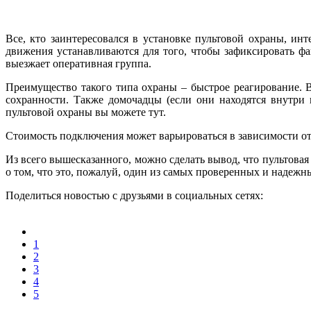
Все, кто заинтересовался в установке пультовой охраны, ин
движения устанавливаются для того, чтобы зафиксировать ф
выезжает оперативная группа.
Преимущество такого типа охраны – быстрое реагирование. В
сохранности. Также домочадцы (если они находятся внутри 
пультовой охраны вы можете тут.
Стоимость подключения может варьироваться в зависимости о
Из всего вышесказанного, можно сделать вывод, что пультовая
о том, что это, пожалуй, один из самых проверенных и надежн
Поделиться новостью с друзьями в социальных сетях:
1
2
3
4
5