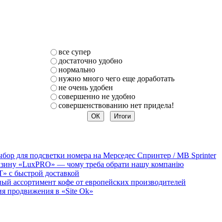
все супер
достаточно удобно
нормально
нужно много чего еще доработать
не очень удобен
совершенно не удобно
совершенствованию нет придела!
бор для подсветки номера на Мерседес Спринтер / MB Sprinter
агазину «LuxPRO» — чому треба обрати нашу компанію
T» с быстрой доставкой
мный ассортимент кофе от европейских производителей
 продвижения в «Site Ok‎»