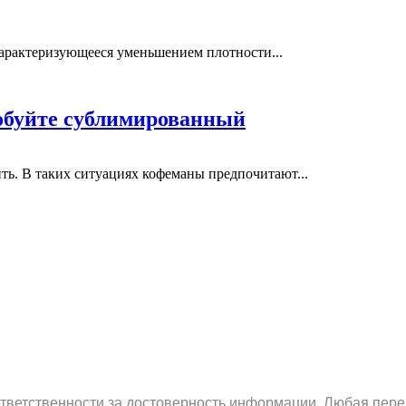
 характеризующееся уменьшением плотности...
обуйте сублимированный
ить. В таких ситуациях кофеманы предпочитают...
ответственности за достоверность информации. Любая пере