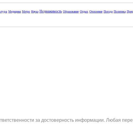
Недвижимость
ьтура
Медицина
Метро
Наука
Образование
Отдых
Отопление
Погода
Политика
Прир
ответственности за достоверность информации. Любая пере