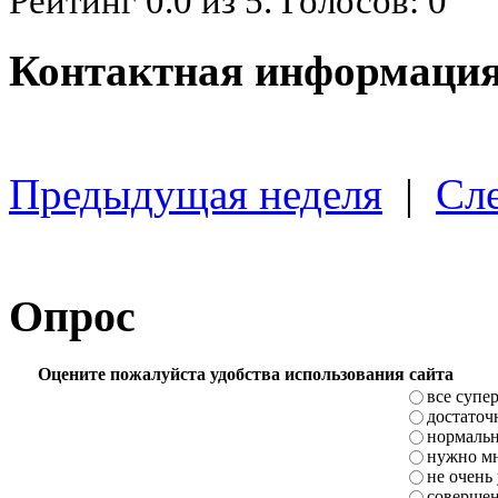
Рейтинг
0.0
из
5
. Голосов:
0
Контактная информация
Предыдущая неделя
|
Сл
Опрос
Оцените пожалуйста удобства использования сайта
все супе
достаточ
нормаль
нужно мн
не очень
совершен