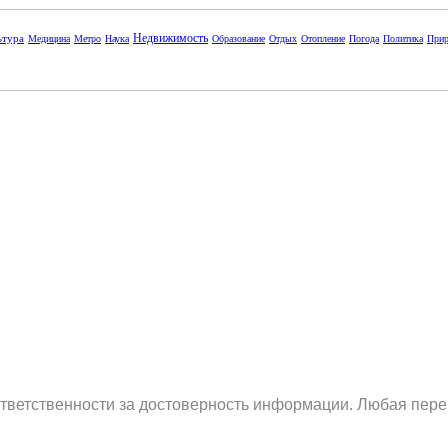
Недвижимость
ьтура
Медицина
Метро
Наука
Образование
Отдых
Отопление
Погода
Политика
Прир
ответственности за достоверность информации. Любая пере