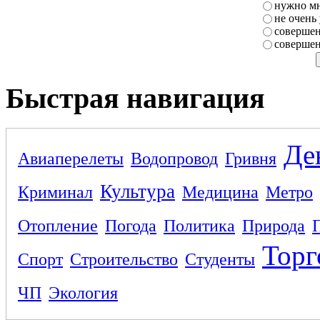
нужно мн
не очень
совершен
совершен
Быстрая навигация
Де
Авиаперелеты
Водопровод
Гривня
Культура
Криминал
Медицина
Метро
Отопление
Погода
Политика
Природа
Торг
Спорт
Строительство
Студенты
ЧП
Экология