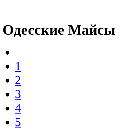
Одесские Майсы
1
2
3
4
5