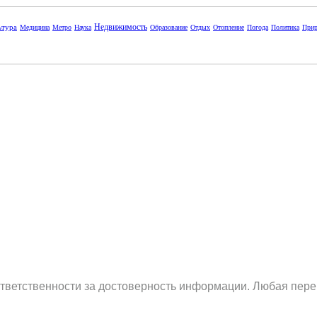
Недвижимость
ьтура
Медицина
Метро
Наука
Образование
Отдых
Отопление
Погода
Политика
Прир
ответственности за достоверность информации. Любая пере