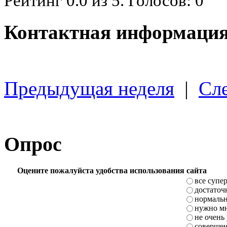
Рейтинг
0.0
из
5
. Голосов:
0
Контактная информация
Предыдущая неделя
|
Сл
Опрос
Оцените пожалуйста удобства использования сайта
все супе
достаточ
нормаль
нужно мн
не очень
совершен