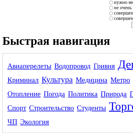
нужно мн
не очень
совершен
совершен
Быстрая навигация
Де
Авиаперелеты
Водопровод
Гривня
Культура
Криминал
Медицина
Метро
Отопление
Погода
Политика
Природа
Торг
Спорт
Строительство
Студенты
ЧП
Экология