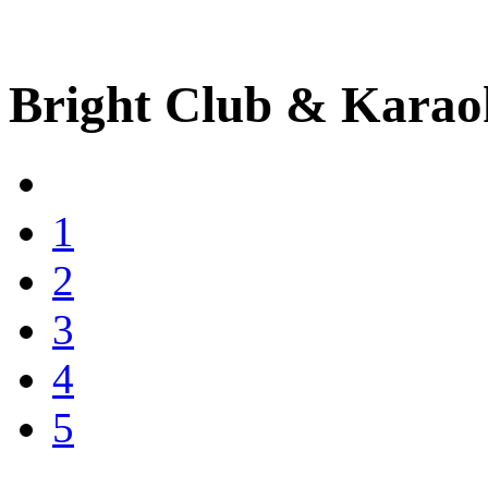
Bright Club & Kara
1
2
3
4
5