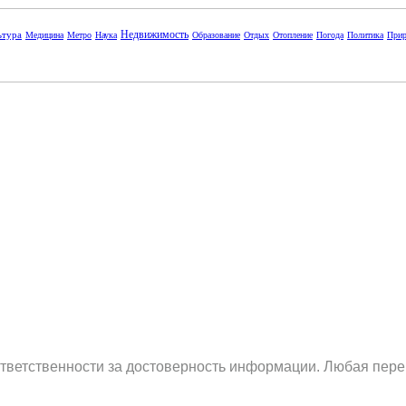
Недвижимость
ьтура
Медицина
Метро
Наука
Образование
Отдых
Отопление
Погода
Политика
Прир
ответственности за достоверность информации. Любая пере