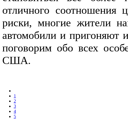
отличного соотношения ц
риски, многие жители н
автомобили и пригоняют 
поговорим обо всех особ
США.
1
2
3
4
5