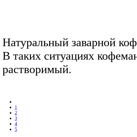
Натуральный заварной кофе
В таких ситуациях кофема
растворимый.
1
2
3
4
5