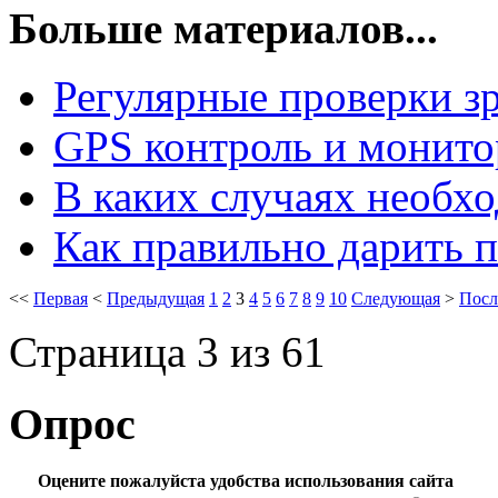
Больше материалов...
Регулярные проверки з
GPS контроль и монито
В каких случаях необх
Как правильно дарить 
<<
Первая
<
Предыдущая
1
2
3
4
5
6
7
8
9
10
Следующая
>
Посл
Страница 3 из 61
Опрос
Оцените пожалуйста удобства использования сайта