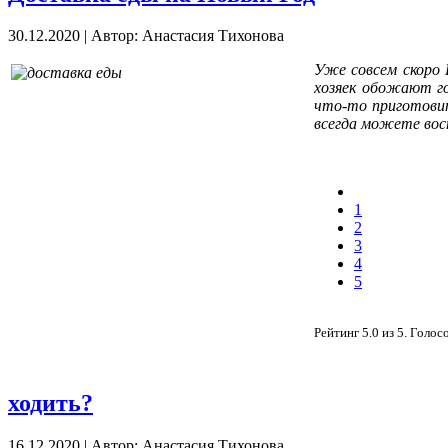
30.12.2020
|
Автор: Анастасия Тихонова
Уже совсем скоро 
хозяек обожают го
что-то приготовит
всегда можете восп
1
2
3
4
5
Рейтинг
5.0
из
5
. Голос
ходить?
16.12.2020
|
Автор: Анастасия Тихонова