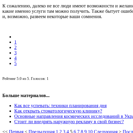
К сожалению, далеко не все люди имеют возможности и желани
какие именно услуги там можно получить. Также бытует ошибо
и, возможно, развеем некоторые ваши сомнения.
1
2
3
4
5
Рейтинг
5.0
из
5
. Голосов:
1
Больше материалов...
Как все успевать: техники планирования дня
Как открыть стоматологическую клинику?
Основные направления космических исследований в Укр
Стоит ли внедрять наружную рекламу в свой бизнес?
<<
Первая
<
Предыдущая
1
2
3
4
5
6
7
8
9
10
Следующая
>
Посл