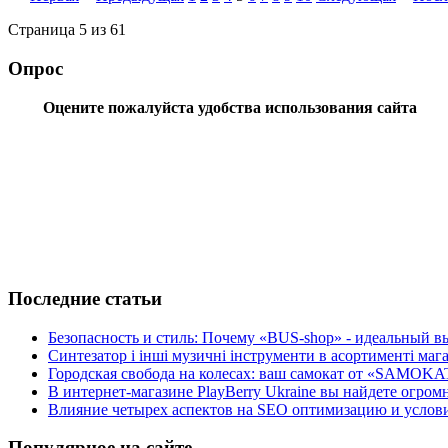
Страница 5 из 61
Опрос
Оцените пожалуйста удобства использования сайта
Последние статьи
Безопасность и стиль: Почему «BUS-shop» - идеальный вы
Синтезатор і інші музичні інструменти в асортименті м
Городская свобода на колесах: ваш самокат от «SAMOKA
В интернет-магазине PlayBerry Ukraine вы найдете огро
Влияние четырех аспектов на SEO оптимизацию и условия
Популярное на сайте