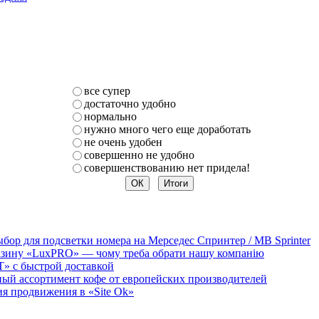
все супер
достаточно удобно
нормально
нужно много чего еще доработать
не очень удобен
совершенно не удобно
совершенствованию нет придела!
бор для подсветки номера на Мерседес Спринтер / MB Sprinter
агазину «LuxPRO» — чому треба обрати нашу компанію
T» с быстрой доставкой
мный ассортимент кофе от европейских производителей
 продвижения в «Site Ok‎»