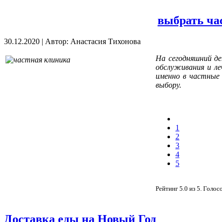
выбрать ча
30.12.2020
|
Автор: Анастасия Тихонова
На сегодняшний де
обслуживания и ле
именно в частные 
выбору.
1
2
3
4
5
Рейтинг
5.0
из
5
. Голос
Доставка еды на Новый Год