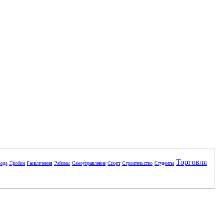
Торговля
ода
Пробки
Развлечения
Районы
Самоуправление
Спорт
Строительство
Студенты