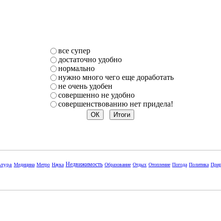
все супер
достаточно удобно
нормально
нужно много чего еще доработать
не очень удобен
совершенно не удобно
совершенствованию нет придела!
Недвижимость
ьтура
Медицина
Метро
Наука
Образование
Отдых
Отопление
Погода
Политика
Прир