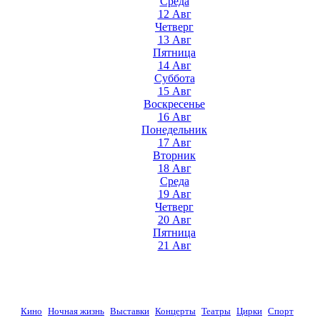
Среда
12 Авг
Четверг
13 Авг
Пятница
14 Авг
Суббота
15 Авг
Воскресенье
16 Авг
Понедельник
17 Авг
Вторник
18 Авг
Среда
19 Авг
Четверг
20 Авг
Пятница
21 Авг
Кино
Ночная жизнь
Выставки
Концерты
Театры
Цирки
Спорт