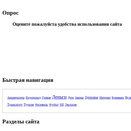
Опрос
Оцените пожалуйста удобства использования сайта
Быстрая навигация
Деньги
Здоровье
Кул
Авиаперелеты
Водопровод
Гривня
Дети
Законы
Интернет
Криминал
Транспорт
Туризм
Фестиваль
Футбол
ЧП
Экология
Разделы сайта