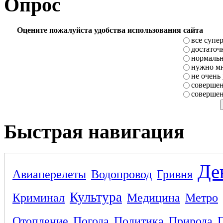
Опрос
Оцените пожалуйста удобства использования сайта
все супе
достаточ
нормаль
нужно мн
не очень
совершен
совершен
Быстрая навигация
Де
Авиаперелеты
Водопровод
Гривня
Культура
Криминал
Медицина
Метро
Отопление
Погода
Политика
Природа