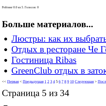
Рейтинг
0.0
из
5
. Голосов:
0
Больше материалов...
Люстры: как их выбрат
Отдых в ресторане Че Г
Гостиница Ribas
GreenClub отдых в зато
<<
Первая
<
Предыдущая
1
2
3
4
5
6
7
8
9
10
Следующая
>
Посл
Страница 5 из 34