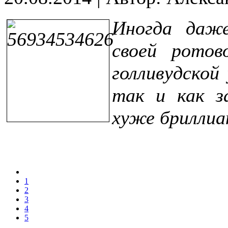
Иногда даж
своей ротов
голливудской
так и как з
хуже брилли
1
2
3
4
5