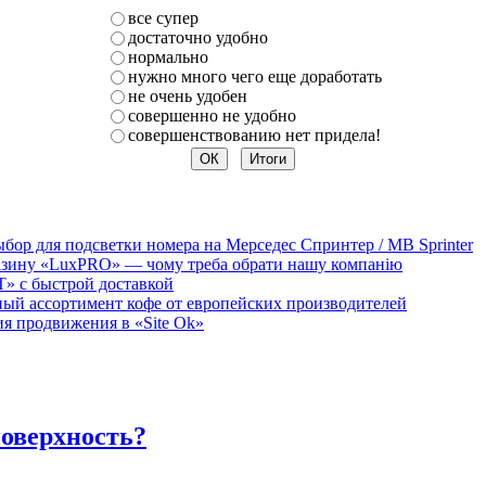
все супер
достаточно удобно
нормально
нужно много чего еще доработать
не очень удобен
совершенно не удобно
совершенствованию нет придела!
бор для подсветки номера на Мерседес Спринтер / MB Sprinter
агазину «LuxPRO» — чому треба обрати нашу компанію
T» с быстрой доставкой
мный ассортимент кофе от европейских производителей
 продвижения в «Site Ok‎»
оверхность?