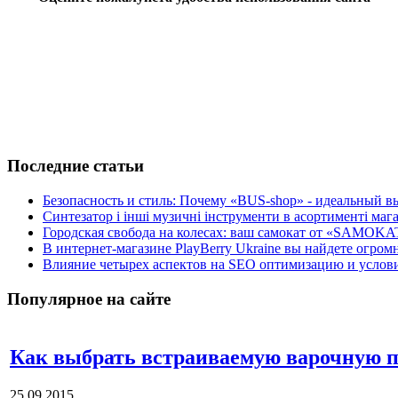
Последние статьи
Безопасность и стиль: Почему «BUS-shop» - идеальный вы
Синтезатор і інші музичні інструменти в асортименті м
Городская свобода на колесах: ваш самокат от «SAMOKA
В интернет-магазине PlayBerry Ukraine вы найдете огро
Влияние четырех аспектов на SEO оптимизацию и условия
Популярное на сайте
Как выбрать встраиваемую варочную п
25.09.2015